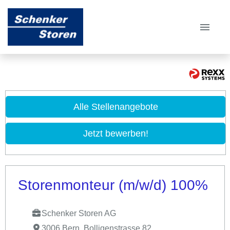
Deutsch
Französisch
Italienisch
Offene Stellen
Alle Stellenangebote
Perspektiven
Jetzt bewerben!
Bewerbungstipps
FAQ
Storenmonteur (m/w/d) 100%
Schenker Storen AG
3006 Bern, Bolligenstrasse 82